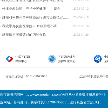
传播急救知识，守护全民健康 ——烟台......
2023-09-12
肿瘤科率先开展鼻咽癌放疗磁共振模拟定......
2022-05-18
我院举办皖南医学院2019级护理小班......
2022-05-18
糖尿病患者最该戒的四种食物
2022-04-29
中国互联网
互联网治理与
中
举报中心
法律研究中心
金
客服投诉热线：0551-68993016
违法和不良信息举报电话：
Copyright © 2017.Medcmz All rights reserved.
医疗设备信息网
http://www.medcmz.com/
医疗从业者免费注册发布的行
业网站。若有疑问，联系站长QQ790405988；医疗从业者交流QQ：