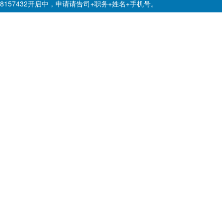
8157432开启中，申请请告司+职务+姓名+手机号。
皖ICP备2021004875号-3
公安备案号:34019102000920