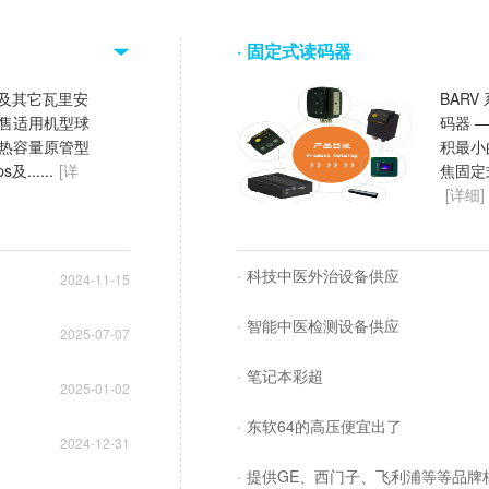
固定式读码器
ips及其它瓦里安
BARV
售适用机型球
码器 —
热容量原管型
积最小
s及......
[详
焦固定式
[详细]
科技中医外治设备供应
2024-11-15
智能中医检测设备供应
2025-07-07
笔记本彩超
2025-01-02
东软64的高压便宜出了
2024-12-31
提供GE、西门子、飞利浦等等品牌